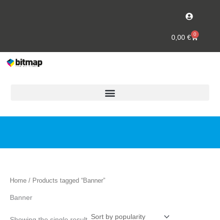
Skip
to
content
0
Cart
0,00
€
Home
/ Products tagged “Banner”
Banner
Showing the single result