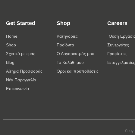
Get Started
Shop
Careers
Home
Κατηγορίες
Θέση Εργασί
Shop
Προϊόντα
Συνεργάτες
Σχετικά με εμάς
Ο Λογαριασμός μου
Γραφίστες
Blog
Το Καλάθι μου
Επαγγελματίες
Αίτημα Προσφοράς
Όροι και πρϋποθέσεις
Νέα Παραγγελία
Επικοινωνία
Copyr