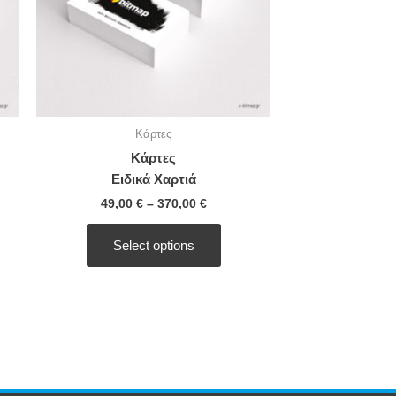
ns
options
may
be
en
chosen
on
the
Κάρτες
ct
product
Κάρτες
page
Ειδικά Χαρτιά
49,00
€
–
370,00
€
Select options