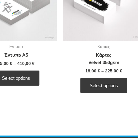
options
optio
may
may
be
be
chosen
chos
on
on
the
the
Έντυπα
Κάρτες
product
produ
Έντυπα Α5
Κάρτες
page
page
Velvet 350gsm
5,00
€
–
410,00
€
18,00
€
–
225,00
€
Select options
Select options