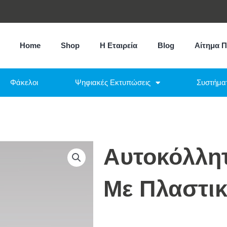
Home
Shop
Η Εταιρεία
Blog
Αίτημα 
Φάκελοι
Ψηφιακές Εκτυπώσεις
Συστήμα
Αυτοκόλλη
Με Πλαστι