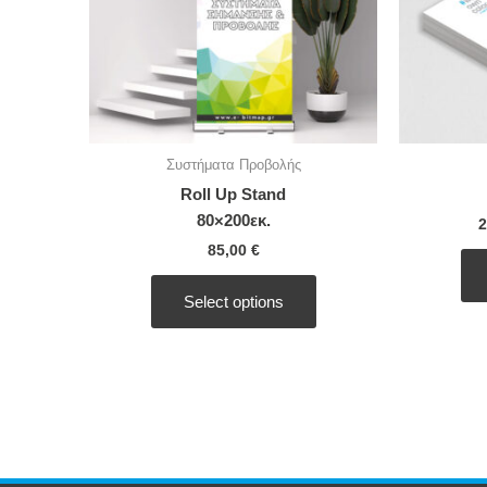
Συστήματα Προβολής
Roll Up Stand
80×200εκ.
2
85,00
€
Select options