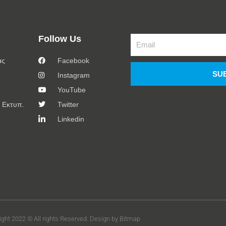
Follow Us
Email
ας
Facebook
SU
Instagram
YouTube
 Εκτυπ.
Twitter
Linkedin
ight 2022 © All rights Reserved. Design by Bitmap