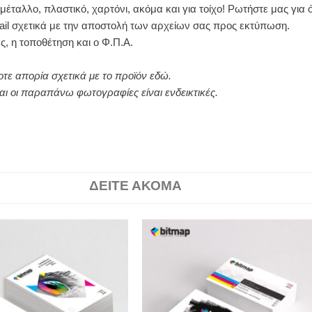
μέταλλο, πλαστικό, χαρτόνι, ακόμα και για τοίχο! Ρωτήστε μας για ό
il σχετικά με την αποστολή των αρχείων σας προς εκτύπωση.
ς, η τοποθέτηση και ο Φ.Π.Α.
οτε απορία σχετικά με το προϊόν
εδώ
.
αι οι παραπάνω φωτογραφίες είναι ενδεικτικές.
ΔΕΙΤΕ ΑΚΟΜΑ
Price
Price
This
This
range:
range:
product
produ
25,00 €
18,00 €
has
has
through
throug
410,00 €
225,00 
multiple
multi
variants.
varia
The
The