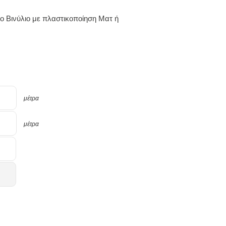
 Βινύλιο με πλαστικοποίηση Mατ ή
μέτρα
μέτρα
Υπολ.