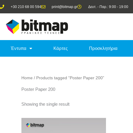
Skip
+30 210 68 00 594
print@bitmap.gr
Δευτ. - Παρ.: 9:00 - 19:00
to
content
Έντυπα
Κάρτες
Προσκλητήρια
Home
/ Products tagged “Poster Paper 200”
Poster Paper 200
Showing the single result