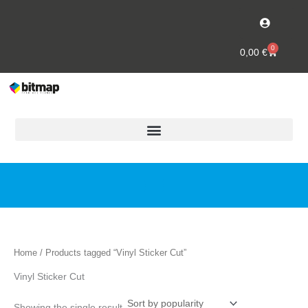
Skip
to
content
0
Cart
0,00
€
Home
/ Products tagged “Vinyl Sticker Cut”
Vinyl Sticker Cut
Showing the single result