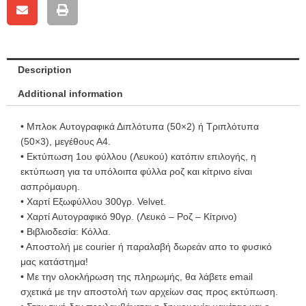
Description
Additional information
• Μπλοκ Aυτογραφικά Διπλότυπα (50×2) ή Τριπλότυπα
(50×3), μεγέθους Α4.
• Εκτύπωση 1ου φύλλου (Λευκού) κατόπιν επιλογής, η
εκτύπωση για τα υπόλοιπα φύλλα ροζ και κίτρινο είναι
ασπρόμαυρη.
• Χαρτί Εξωφύλλου 300γρ. Velvet.
• Χαρτί Αυτογραφικό 90γρ. (Λευκό – Ροζ – Κίτρινο)
• Βιβλιοδεσία: Κόλλα.
• Αποστολή με courier ή παραλαβή δωρεάν απο το φυσικό
μας κατάστημα!
• Με την ολοκλήρωση της πληρωμής, θα λάβετε email
σχετικά με την αποστολή των αρχείων σας προς εκτύπωση.