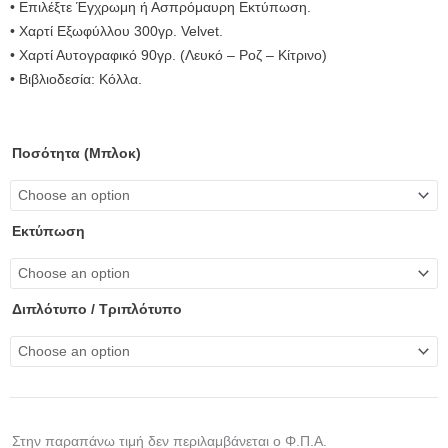
• Επιλέξτε Έγχρωμη ή Ασπρόμαυρη Εκτύπωση.
• Χαρτί Εξωφύλλου 300γρ. Velvet.
• Χαρτί Αυτογραφικό 90γρ. (Λευκό – Ροζ – Κίτρινο)
• Βιβλιοδεσία: Κόλλα.
Μπλοκ
Ποσότητα (μπλοκ)
Α4
Αυτογραφικά
quantity
Εκτύπωση
Διπλότυπο / Τριπλότυπο
Στην παραπάνω τιμή δεν περιλαμβάνεται ο Φ.Π.Α.