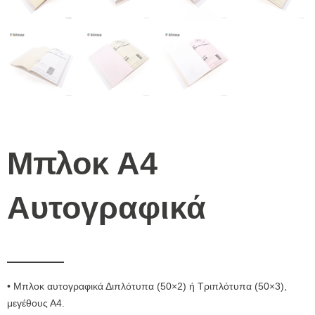
Μπλοκ Α4
Αυτογραφικά
• Μπλοκ αυτογραφικά Διπλότυπα (50×2) ή Τριπλότυπα (50×3),
μεγέθους Α4.