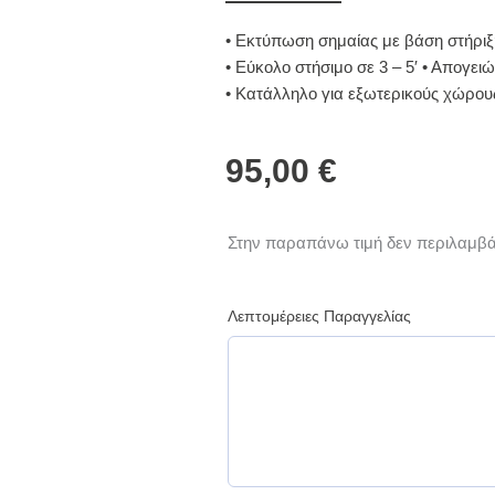
• Εκτύπωση σημαίας με βάση στήριξ
• Εύκολο στήσιμο σε 3 – 5′ • Απογει
• Κατάλληλο για εξωτερικούς χώρου
95,00
€
Σημαία
Στην παραπάνω τιμή δεν περιλαμβά
-
Flying
Banner
Λεπτομέρειες Παραγγελίας
4m
x
0.75m
quantity