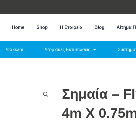
Home
Shop
Η Εταιρεία
Blog
Αίτημα 
Φάκελοι
Ψηφιακές Εκτυπώσεις
Συστήμα
Σημαία – F
4m X 0.75